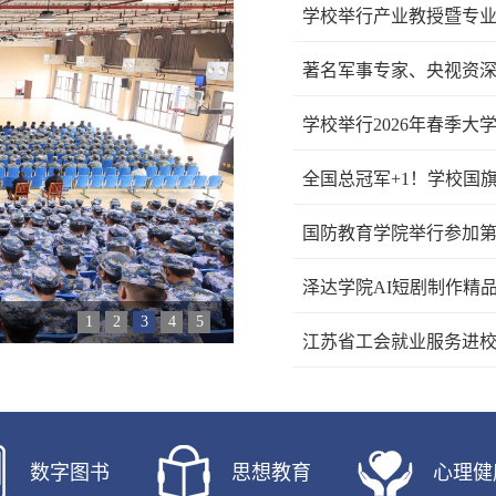
学校举行产业教授暨专
著名军事专家、央视资
学校举行2026年春季大
全国总冠军+1！学校国旗
国防教育学院举行参加第
泽达学院AI短剧制作精
1
2
3
4
5
江苏省工会就业服务进校
数字图书
思想教育
心理健