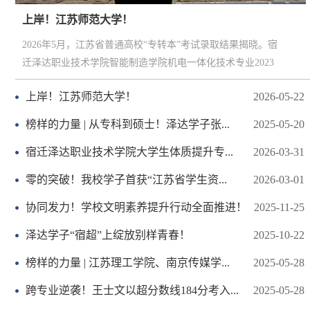
上岸！江苏师范大学！
2026年5月，江苏省普通高校“专转本”考试录取结果揭晓。宿
迁泽达职业技术学院智能制造学院机电一体化技术专业2023
级学生何阳煊，以总分406分的优异成绩，被江苏师范大学轨
上岸！江苏师范大学！
2026-05-22
道交通信号与控制专业录取！2023年高考后，何阳煊进入宿
迁泽达职业技术学院智能制造学院开始专科学习。初入校
榜样的力量 | 从专科到硕士！泽达学子张...
2025-05-20
园，他对未来曾一度感到迷茫，而学院班主任与专业课教师
宿迁泽达职业技术学院大学生体质提升专...
2026-03-31
的循循善诱，为他拨开了前行的迷雾。老师们常勉励他：“职
业教育前途广阔、大有可为，只...
零的突破！我校学子首获“江苏省学生资...
2026-03-01
协同发力！学校文明素养提升行动全面推进！
2025-11-25
泽达学子“宿超”上绽放别样青春​！
2025-10-22
榜样的力量 | 江苏理工学院、南京传媒学...
2025-05-28
跨专业逆袭！王士文以超分数线184分考入...
2025-05-28