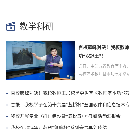
教学科研
百校巅峰对决！我校教师
功“双冠王”！
近日，由江苏省教育厅主办
高校艺术教师基本功展示活动
至13日举行，汇聚了全省12
台竞技，全方位比拼教学、
百校巅峰对决！我校教师王加权勇夺省艺术教师基本功“双
角逐，我校建筑艺术学院教
借扎实的综合实力，荣获“个
喜报！我校学子在第十六届“蓝桥杯”全国软件和信息技术
的文化底蕴与审美素养得到
中获得佳绩！
我校开展专业（群）建设暨“五说五重”教研活动汇报会
素养展示”单项奖！王加权老师
我校在2024年江苏省“领航杯”系列赛事再创佳绩！