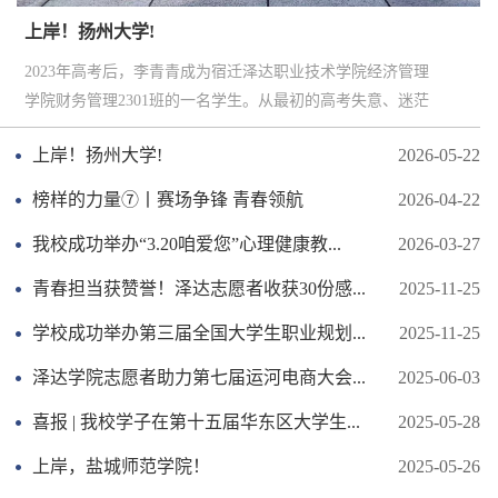
上岸！扬州大学!
2023年高考后，李青青成为宿迁泽达职业技术学院经济管理
学院财务管理2301班的一名学生。从最初的高考失意、迷茫
颓废，到在2026年江苏省普通高校专转本考试中成功上岸扬
上岸！扬州大学!
2026-05-22
州大学，她凭着一股不服输的劲头和日复一日的坚持，踏踏
实实地实现了从专科到本科的跨越！2023年，刚入学时，李
榜样的力量⑦丨赛场争锋 青春领航
2026-04-22
青青心里有些疙瘩，总觉得高考失利低人一等，提不起劲。
我校成功举办“3.20咱爱您”心理健康教...
2026-03-27
这种状态直到遇见杨凯月老师才发生改变。杨老师鼓励大家
要有上进心，告诉她一次失败说明不...
青春担当获赞誉！泽达志愿者收获30份感...
2025-11-25
学校成功举办第三届全国大学生职业规划...
2025-11-25
泽达学院志愿者助力第七届运河电商大会...
2025-06-03
喜报 | 我校学子在第十五届华东区大学生...
2025-05-28
上岸，盐城师范学院！
2025-05-26