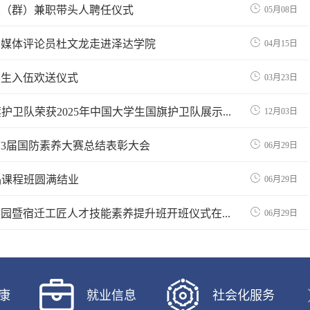
业（群）兼职带头人聘任仪式
05月08日
深媒体评论员杜文龙走进泽达学院
04月15日
学生入伍欢送仪式
03月23日
护卫队荣获2025年中国大学生国旗护卫队展示...
12月03日
3届国防素养大赛总结表彰大会
06月29日
品课程班圆满结业
06月29日
园暨宿迁工匠人才技能素养提升班开班仪式在...
06月29日
康
就业信息
社会化服务