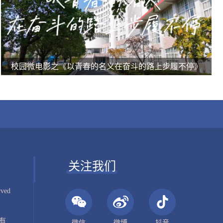
校园微电影之《以青春的名义在奋斗的路上步履不停》
关注我们
rved
有
微信
微博
抖音