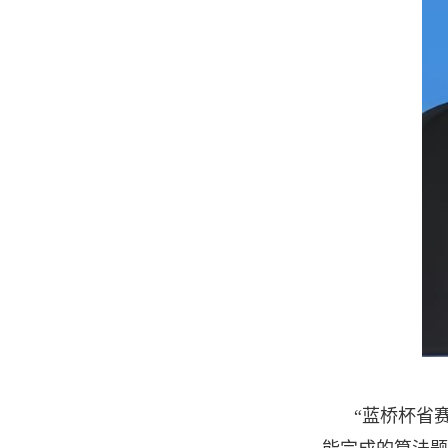
“蓝桥杯省