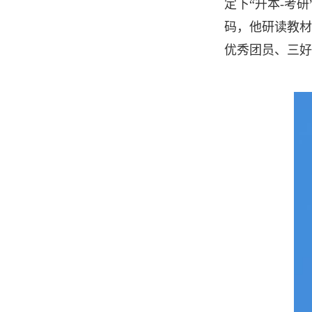
定下“升本-考
码，他研读教材
优秀团员、三好