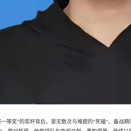
赛一等奖”的奖杯背后，是无数次与难题的“死磕”。备战期