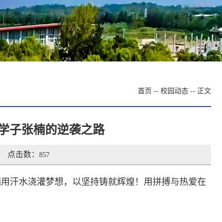
首页
--
校园动态
-- 正文
达学子张楠的逆袭之路
点击数：
857
楠用汗水浇灌梦想，以坚持铸就辉煌！用拼搏与热爱在
！