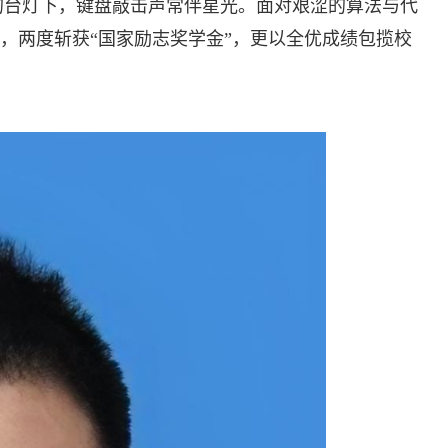
夜的台灯下，键盘敲击声常伴星光。面对艰涩的算法与代
，两度斩获“国家励志奖学金”，更以全优成绩包揽校