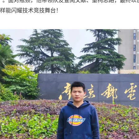
”。面对瓶颈，他带领队友查阅文献、重构思路，最终以
样能闪耀技术竞技舞台！