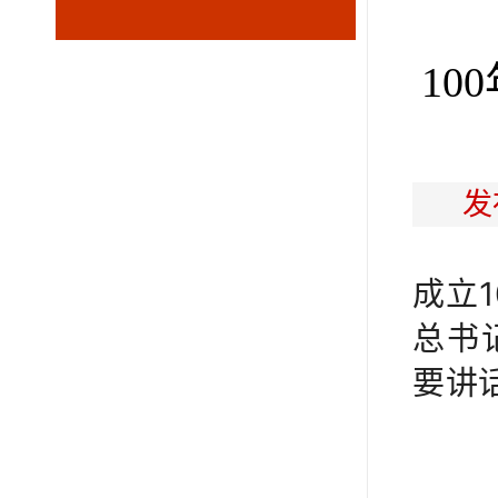
10
发
成立
总书
要讲