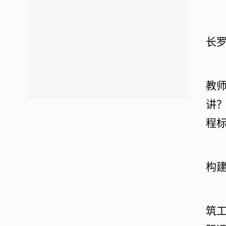
长
教
讲
程
构
筑