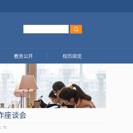
教务公开
校历阅览
作座谈会
击：
71