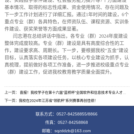
设、实践教学条件建设、社会服务能力提升等7个方面建设
基本情况、取得的标志性成果、资金使用情况、存在问题及
下一步工作计划进行了详细汇报。通过1年时间的建设，6个
重点专业（群）各具特色，在师资队伍、课程资源、实训条
件建设、获奖荣誉等方面成果显著。
闫志港在总结讲话中指出，各专业（群）2024年度建设
整体完成度较高。专业（群）建设是具有高度综合性的工
作，建设要求高、周期长。下一步，要根据我校“五金”建设
目标，认真落实各项建设任务，以核心专业建设为抓手，认
真梳理，提前做好各项工作准备，进一步推进校级重点专业
（群）建设工作，促进我校教育教学质量全面提升。
上一页：
喜报！我校学子在第十六届“蓝桥杯”全国软件和信息技术专业人才大赛省赛中获得佳绩！
下一页：
我校在2024年江苏省“领航杯”系列赛事再创佳绩！
联系方式：0527-84258855/8866
传真：0527-84258868
邮箱：sqzddzb@163.com