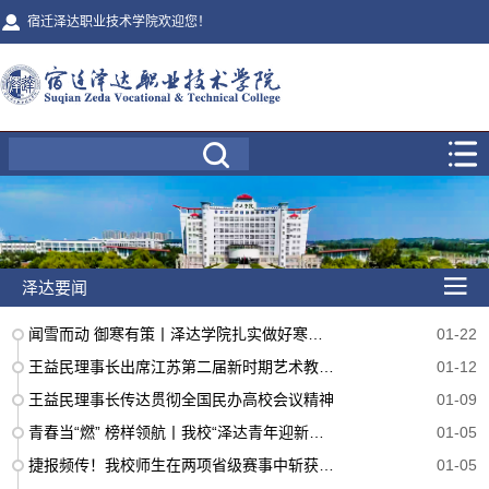
宿迁泽达职业技术学院欢迎您！
泽达要闻
闻雪而动 御寒有策丨泽达学院扎实做好寒潮校园保障工作
01-22
王益民理事长出席江苏第二届新时期艺术教育发展学术年会并致辞
01-12
王益民理事长传达贯彻全国民办高校会议精神
01-09
青春当“燃” 榜样领航丨我校“泽达青年迎新年”晚会精彩落幕！
01-05
捷报频传！我校师生在两项省级赛事中斩获佳绩！
01-05